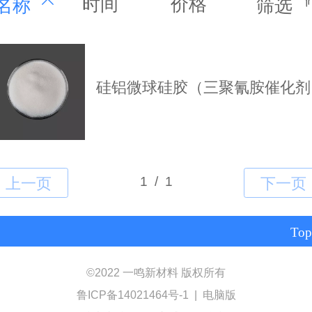
时间
价格
名称
筛选
硅铝微球硅胶（三聚氰胺催化剂
Top
©
2022 一鸣新材料 版权所有
鲁ICP备14021464号-1
|
电脑版