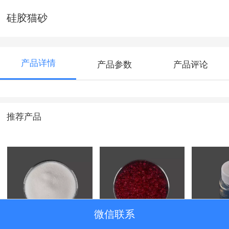
硅胶猫砂
产品详情
产品参数
产品评论
推荐产品
微信联系
硅铝微球硅胶（三
紫红色硅胶
碱性钠
聚氰胺催化剂）