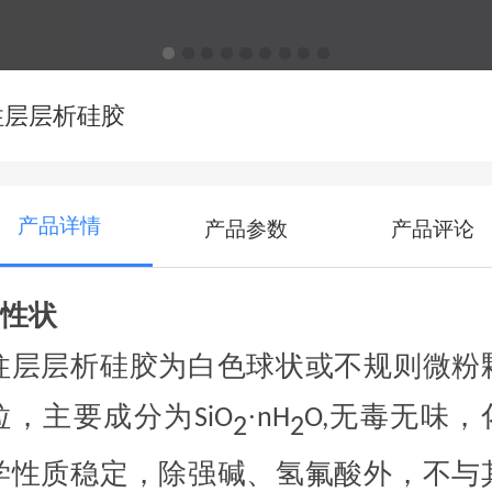
柱层层析硅胶
产品详情
产品参数
产品评论
■性状
柱层层析硅胶为白色球状或不规则微粉
粒，主要成分为
·
无毒无味，
S
iO
nH
O,
2
2
学性质稳定，除强碱、氢氟酸外，不与